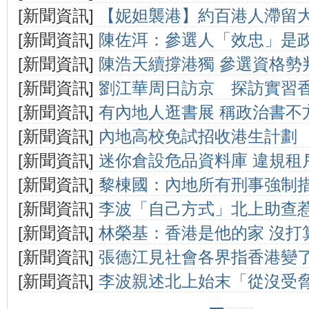
[新聞資訊]
【妮妲襲港】約百港人滯留
[新聞資訊]
陳佐洱：參選人「效忠」是
安排
[新聞資訊]
陳浩天續撐港獨 參選資格勢
[新聞資訊]
劉江華周日訪京 探訪實習
[新聞資訊]
有內地人逛書展 稱政治書不
[新聞資訊]
內地高校免試招收港生計劃
閱讀
[新聞資訊]
迷你倉設危品資料庫 違規租
果
[新聞資訊]
黎棟國：內地所有刑事強制措
[新聞資訊]
李波「自己方式」北上助查
[新聞資訊]
林榮基：香港是他的家 沒打
[新聞資訊]
張德江見社會各界指香港變
[新聞資訊]
李波親述北上始末「從沒受