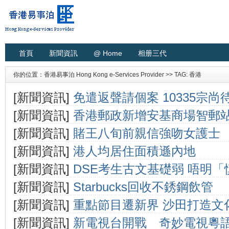
首頁
新聞資訊
@ Home
相册三代
你的位置：
香港易事泊 Hong Kong e-Services Provider
>> TAG: 香港
[新聞資訊]
免遣返聲請個案 10335宗尚
[新聞資訊]
香港郵政新增安基商場智郵
[新聞資訊]
賭王八旬前親信強吻女護士 
[新聞資訊]
港人均居住面積遜內地
[新聞資訊]
DSE考生古文基礎弱 唔明
[新聞資訊]
Starbucks回收不銹鋼飲管
[新聞資訊]
重點節目遷新界 沙田打造文
[新聞資訊]
新電視台開戰 奇妙電視粵