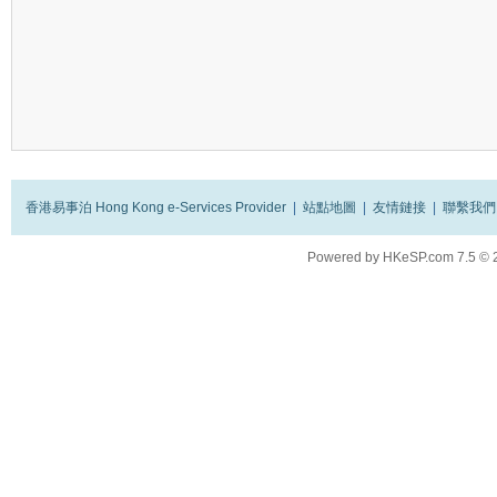
香港易事泊 Hong Kong e-Services Provider
|
站點地圖
|
友情鏈接
|
聯繫我們
Powered by
HKeSP.com
7.5
© 