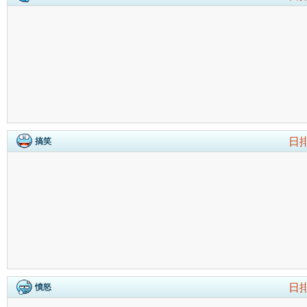
日
搞笑
日
憤怒