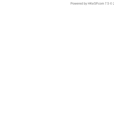
Powered by
HKeSP.com
7.5
© 