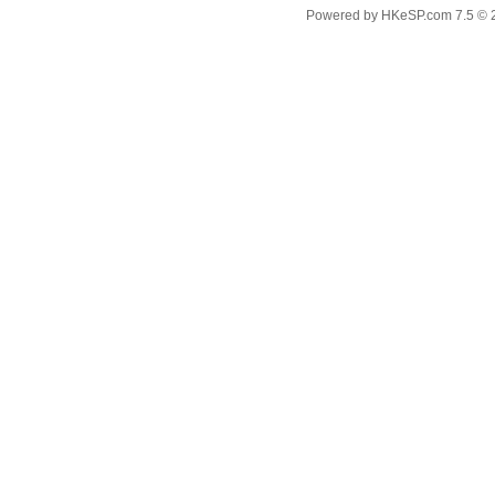
Powered by
HKeSP.com
7.5
© 