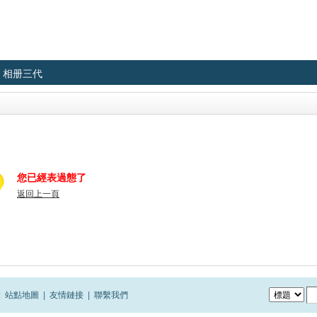
相册三代
您已經表過態了
返回上一頁
|
站點地圖
|
友情鏈接
|
聯繫我們