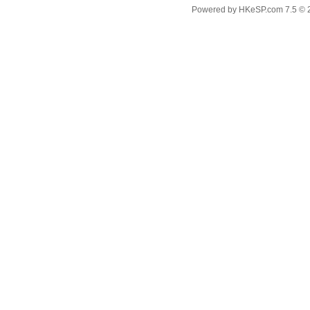
Powered by
HKeSP.com
7.5
© 