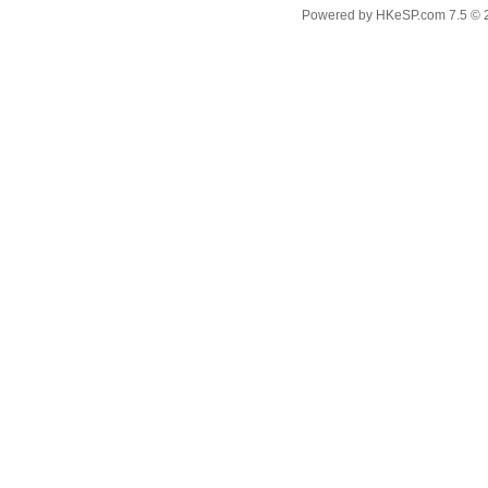
Powered by
HKeSP.com
7.5
© 