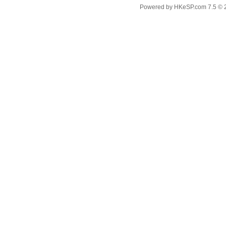
Powered by
HKeSP.com
7.5
© 