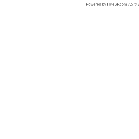
Powered by
HKeSP.com
7.5
© 