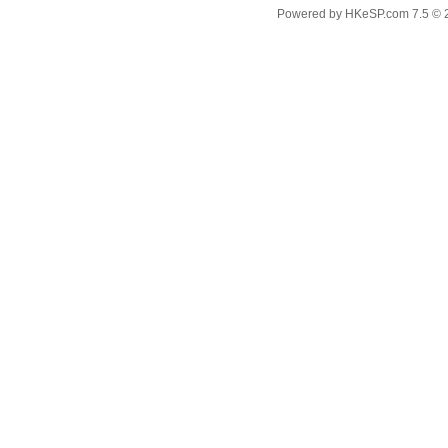
Powered by
HKeSP.com
7.5
© 