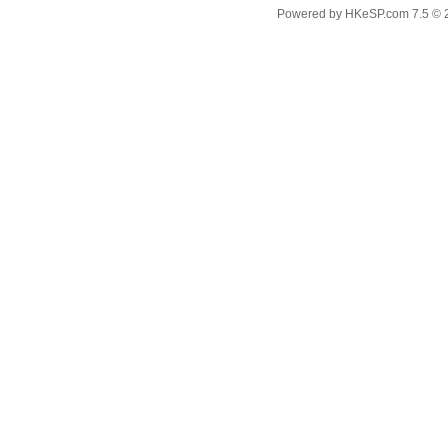
Powered by
HKeSP.com
7.5
© 