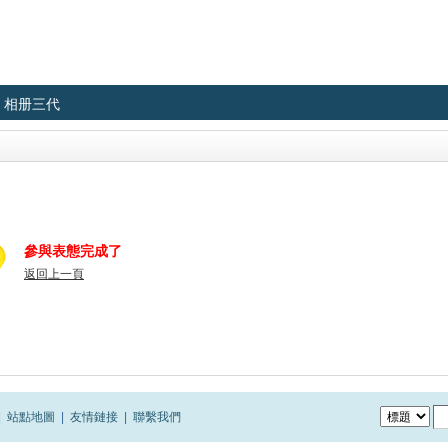
相册三代
參與表態完成了
返回上一頁
|
站點地圖
|
友情鏈接
|
聯繫我們