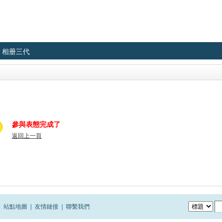
相册三代
參與表態完成了
返回上一頁
|
站點地圖
|
友情鏈接
|
聯繫我們