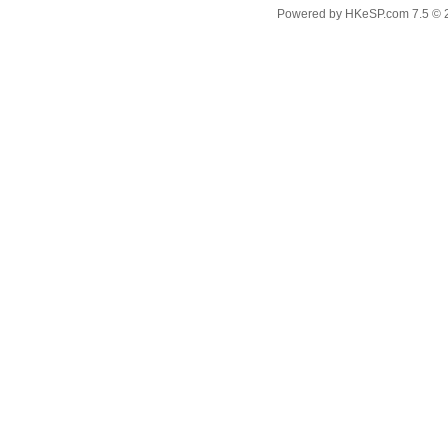
Powered by
HKeSP.com
7.5
© 