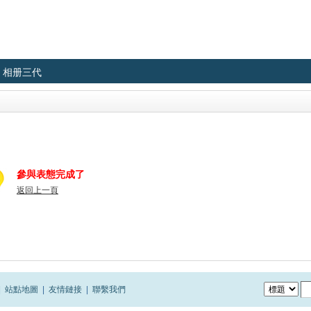
相册三代
參與表態完成了
返回上一頁
|
站點地圖
|
友情鏈接
|
聯繫我們