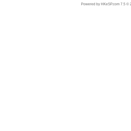
Powered by
HKeSP.com
7.5
© 