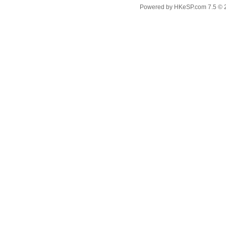
Powered by
HKeSP.com
7.5
© 