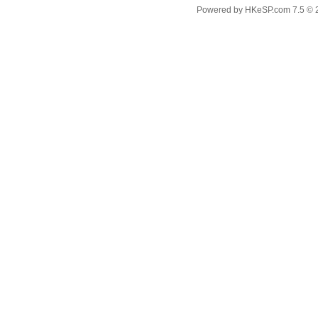
Powered by
HKeSP.com
7.5
© 