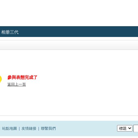
相册三代
參與表態完成了
返回上一頁
|
站點地圖
|
友情鏈接
|
聯繫我們