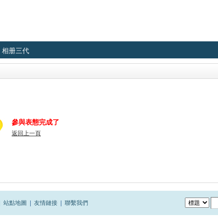
相册三代
參與表態完成了
返回上一頁
|
站點地圖
|
友情鏈接
|
聯繫我們