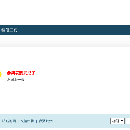
相册三代
參與表態完成了
返回上一頁
|
站點地圖
|
友情鏈接
|
聯繫我們