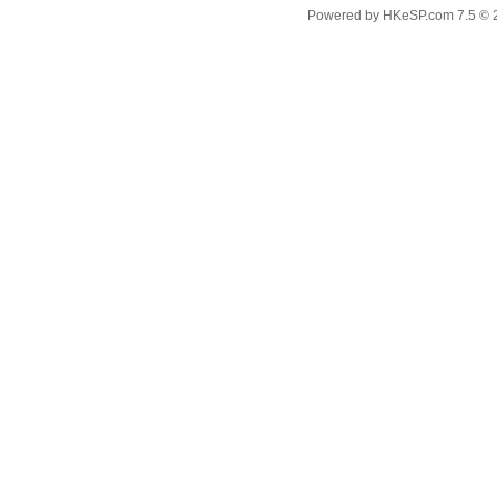
Powered by
HKeSP.com
7.5
© 