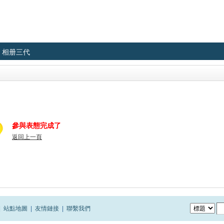
相册三代
參與表態完成了
返回上一頁
|
站點地圖
|
友情鏈接
|
聯繫我們