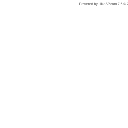
Powered by
HKeSP.com
7.5
© 