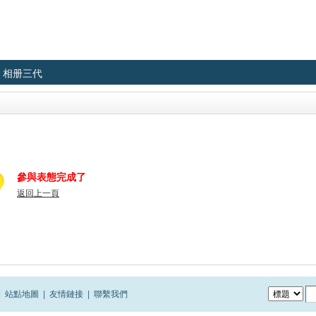
相册三代
參與表態完成了
返回上一頁
|
站點地圖
|
友情鏈接
|
聯繫我們