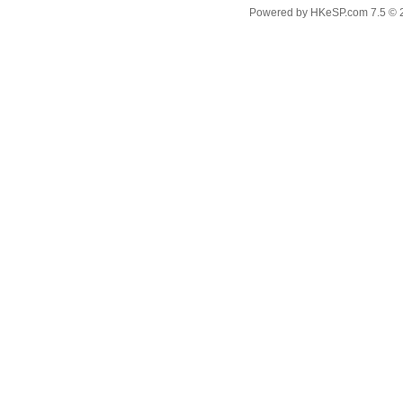
Powered by
HKeSP.com
7.5
© 