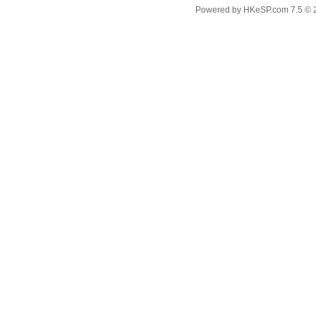
Powered by
HKeSP.com
7.5
© 