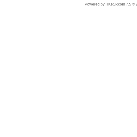
Powered by
HKeSP.com
7.5
© 