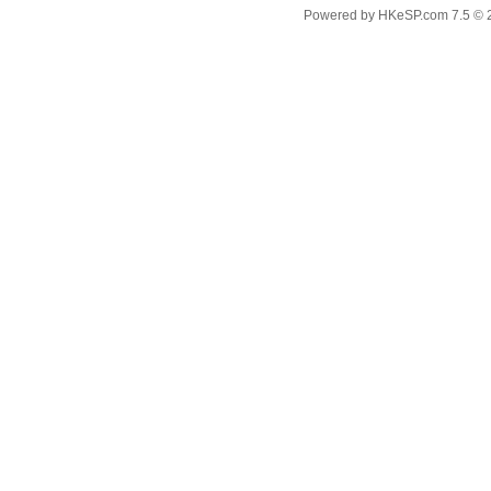
Powered by
HKeSP.com
7.5
© 