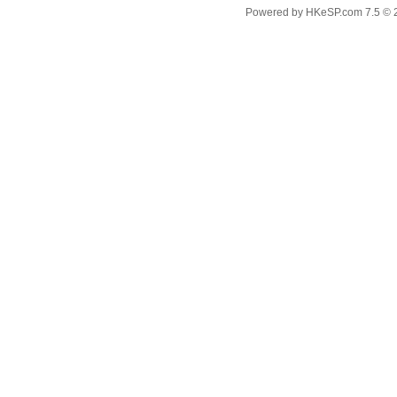
Powered by
HKeSP.com
7.5
© 