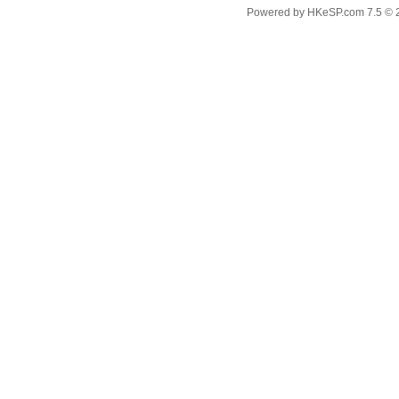
Powered by
HKeSP.com
7.5
© 