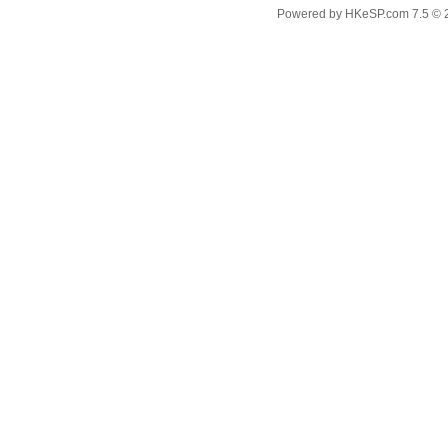
Powered by
HKeSP.com
7.5
© 