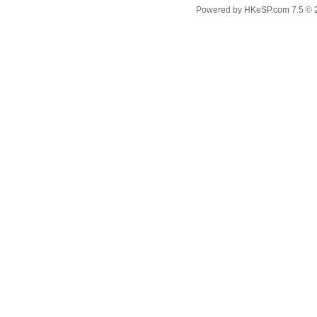
Powered by
HKeSP.com
7.5
© 