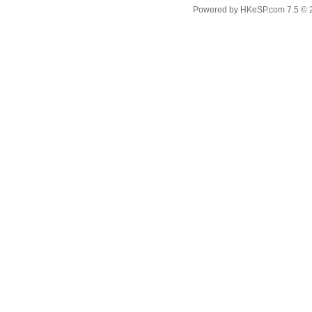
Powered by
HKeSP.com
7.5
© 