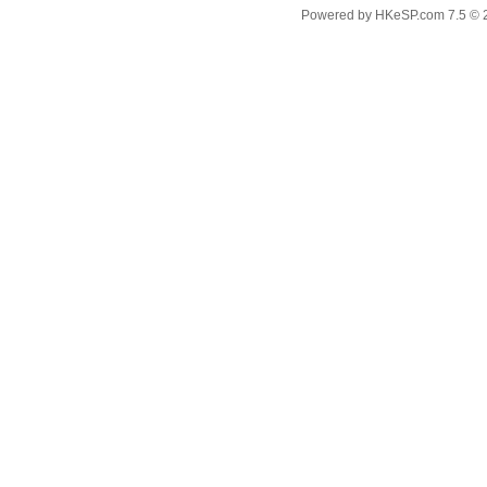
Powered by
HKeSP.com
7.5
© 