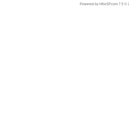
Powered by
HKeSP.com
7.5
© 