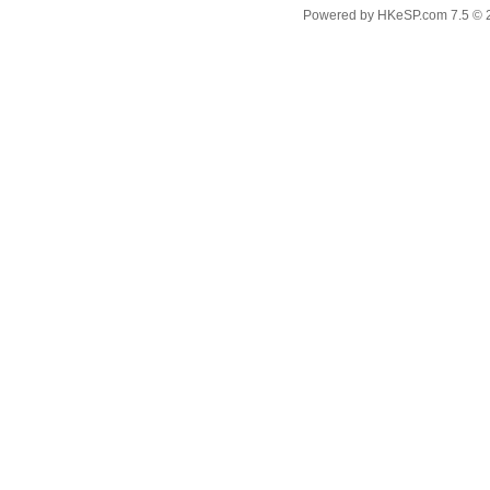
Powered by
HKeSP.com
7.5
© 