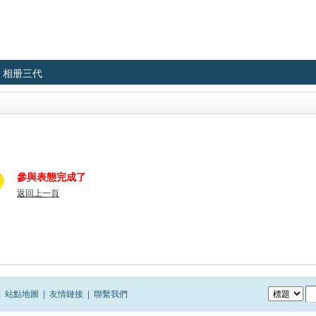
相册三代
參與表態完成了
返回上一頁
|
站點地圖
|
友情鏈接
|
聯繫我們