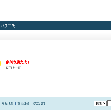
相册三代
參與表態完成了
返回上一頁
|
站點地圖
|
友情鏈接
|
聯繫我們