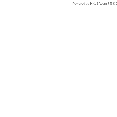
Powered by
HKeSP.com
7.5
© 