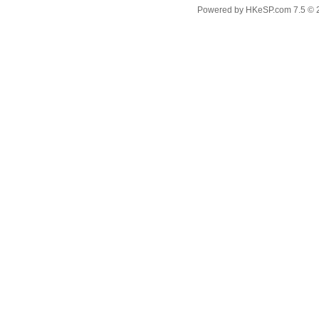
Powered by
HKeSP.com
7.5
© 