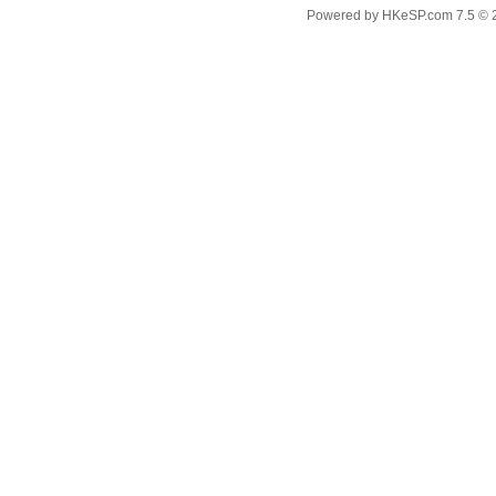
Powered by
HKeSP.com
7.5
© 