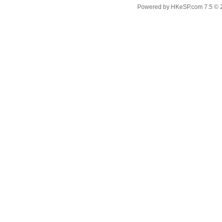
Powered by
HKeSP.com
7.5
© 