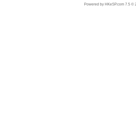
Powered by
HKeSP.com
7.5
© 