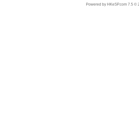
Powered by
HKeSP.com
7.5
© 