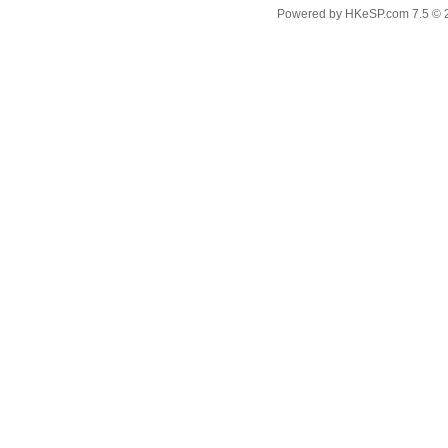
Powered by
HKeSP.com
7.5
© 