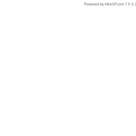
Powered by
HKeSP.com
7.5
© 