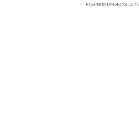
Powered by
HKeSP.com
7.5
© 