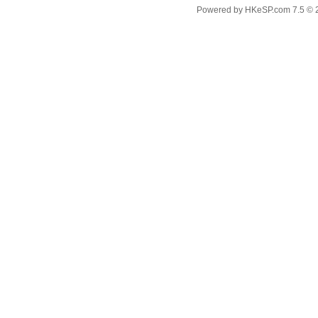
Powered by
HKeSP.com
7.5
© 