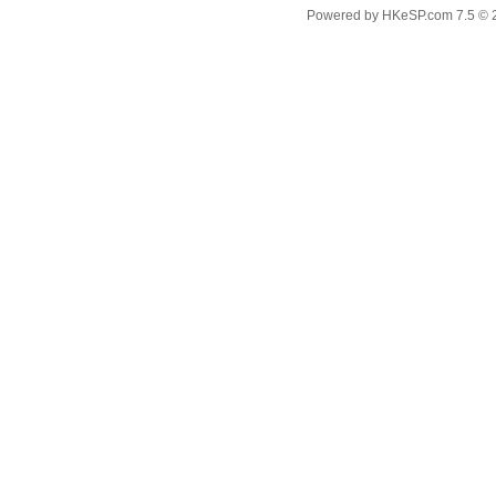
Powered by
HKeSP.com
7.5
© 